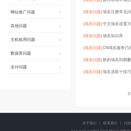
域名问题
域名注册常见
网站推广问题
[
]
域名问题
中文域名设置
[
]
其他问题
域名问题
域名知识库
[
]
主机租用问题
域名问题
CN域名服务凸
[
]
数据库问题
域名问题
新的域名到期
[
]
支付问题
域名问题
域名选取十技
[
]
文
关于我们
|
联系我们
|
付款
Copyright © 2002-2016 世纪金鼎数据