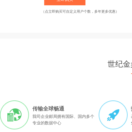
（点立即购买可自定义用户个数，多年更多优惠）
更安全、更稳定、更高效
企业邮箱
在可靠性、安全性、稳定性以及防
病毒、反垃圾邮件性能方面均远高于同类个
世纪金
人免费邮箱，保障企业数据安全。
邮局总大小
邮局用户数
邮局
5G
5用户
245元
10G
10用户
490元
传输全球畅通
25G
25用户
990元
我司企业邮局拥有国际、国内多个
企业信息安全管理
专业的数据中心
50G
50用户
1980元
企业邮箱具有数据备份与恢复机制，可对积