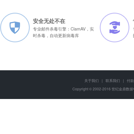
累邮件统一有序的管理，防止数据丢失。
100G
100用户
3800元
安全无处不在
200G
200用户
6800元
专业邮件杀毒引擎：ClamAV，实
时杀毒，自动更新病毒库
100G
1000用户
19800
关于我们
|
联系我们
|
付款
Copyright © 2002-2016 世纪金鼎数据